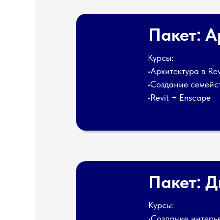
Пакет: А
Курсы:
•Архитектура в Re
•Создание семейст
•Revit + Enscape
Пакет: 
Курсы:
•Создание интерье