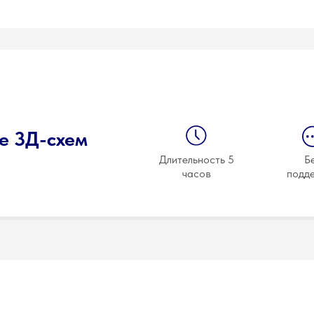
е 3Д-схем
Длительность 5
Б
часов
подд