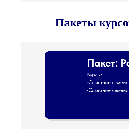
Пакеты курсо
Пакет: Р
Курсы:
•Создание семейст
•Создание семейст