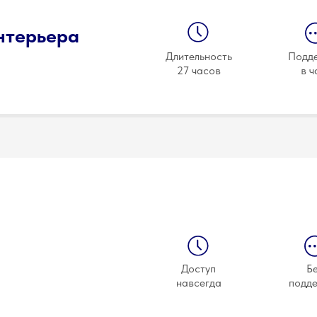
нтерьера
Длительность
Подд
27 часов
в ч
Доступ
Б
навсегда
подд