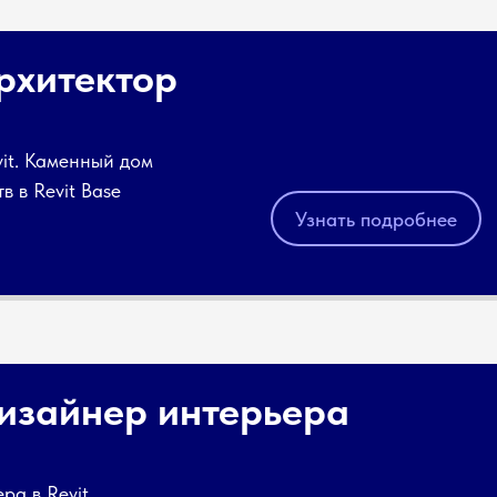
рхитектор
vit. Каменный дом
в в Revit Base
Узнать подробнее
Дизайнер интерьера
ра в Revit