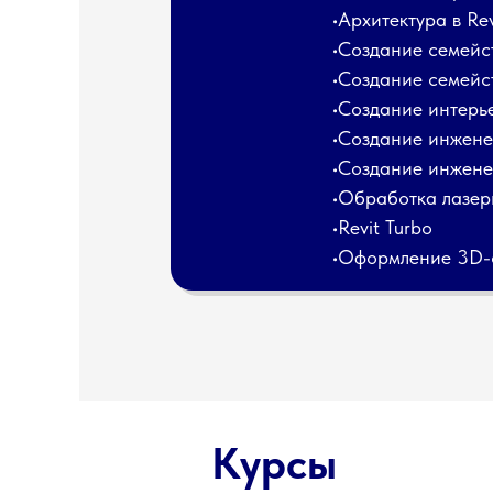
•Архитектура в Re
•Создание семейст
•Создание семейст
•Создание интерье
•Создание инженер
•Создание инженер
•Обработка лазер
•
Revit Turbo
•
Оформление 3D-с
Курсы